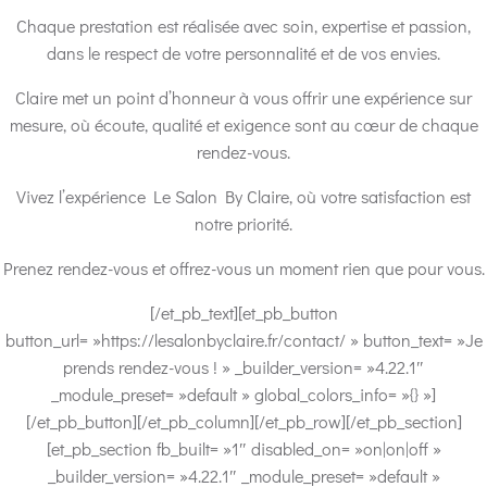
Chaque prestation est réalisée avec soin, expertise et passion,
dans le respect de votre personnalité et de vos envies.
Claire met un point d’honneur à vous offrir une expérience sur
mesure, où écoute, qualité et exigence sont au cœur de chaque
rendez-vous.
Vivez l’expérience Le Salon By Claire, où votre satisfaction est
notre priorité.
Prenez rendez-vous et offrez-vous un moment rien que pour vous.
[/et_pb_text][et_pb_button
button_url= »https://lesalonbyclaire.fr/contact/ » button_text= »Je
prends rendez-vous ! » _builder_version= »4.22.1″
_module_preset= »default » global_colors_info= »{} »]
[/et_pb_button][/et_pb_column][/et_pb_row][/et_pb_section]
[et_pb_section fb_built= »1″ disabled_on= »on|on|off »
_builder_version= »4.22.1″ _module_preset= »default »