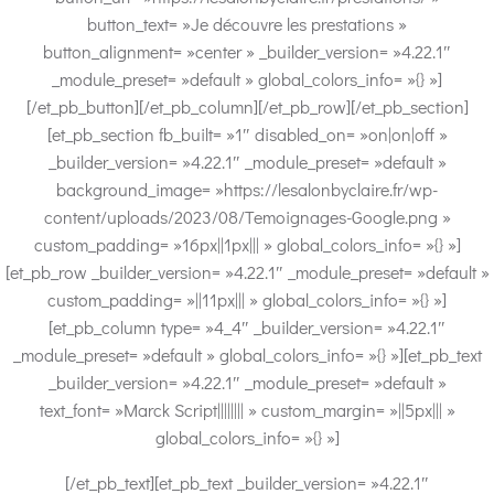
button_text= »Je découvre les prestations »
button_alignment= »center » _builder_version= »4.22.1″
_module_preset= »default » global_colors_info= »{} »]
[/et_pb_button][/et_pb_column][/et_pb_row][/et_pb_section]
[et_pb_section fb_built= »1″ disabled_on= »on|on|off »
_builder_version= »4.22.1″ _module_preset= »default »
background_image= »https://lesalonbyclaire.fr/wp-
content/uploads/2023/08/Temoignages-Google.png »
custom_padding= »16px||1px||| » global_colors_info= »{} »]
[et_pb_row _builder_version= »4.22.1″ _module_preset= »default »
custom_padding= »||11px||| » global_colors_info= »{} »]
[et_pb_column type= »4_4″ _builder_version= »4.22.1″
_module_preset= »default » global_colors_info= »{} »][et_pb_text
_builder_version= »4.22.1″ _module_preset= »default »
text_font= »Marck Script|||||||| » custom_margin= »||5px||| »
global_colors_info= »{} »]
[/et_pb_text][et_pb_text _builder_version= »4.22.1″