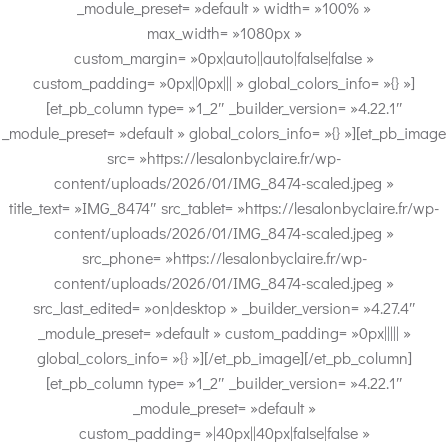
_module_preset= »default » width= »100% »
max_width= »1080px »
custom_margin= »0px|auto||auto|false|false »
custom_padding= »0px||0px||| » global_colors_info= »{} »]
[et_pb_column type= »1_2″ _builder_version= »4.22.1″
_module_preset= »default » global_colors_info= »{} »][et_pb_image
src= »https://lesalonbyclaire.fr/wp-
content/uploads/2026/01/IMG_8474-scaled.jpeg »
title_text= »IMG_8474″ src_tablet= »https://lesalonbyclaire.fr/wp-
content/uploads/2026/01/IMG_8474-scaled.jpeg »
src_phone= »https://lesalonbyclaire.fr/wp-
content/uploads/2026/01/IMG_8474-scaled.jpeg »
src_last_edited= »on|desktop » _builder_version= »4.27.4″
_module_preset= »default » custom_padding= »0px||||| »
global_colors_info= »{} »][/et_pb_image][/et_pb_column]
[et_pb_column type= »1_2″ _builder_version= »4.22.1″
_module_preset= »default »
custom_padding= »|40px||40px|false|false »