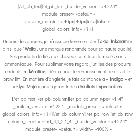
[/et_pb_text][et_pb_text _builder_version= »4.22.1″
_module_preset= »default »
custom_margin= »|40px||40px|false|false »
global_colors_info= »{} »]
Depuis des années, je m’associe fièrement à «
Tokio Inkarami
»
ainsi que “
Wella
”, une marque renommée pour sa haute qualité.
Ses produits dédiés aux cheveux sont tous formulés sans
ammoniaque. Pour sublimer votre regard, j’utilise des produits
enrichis en
kératine
, idéaux pour le rehaussement de cils et le
brow lift. En matière d’onglerie, je fais confiance à «
Indigo
» et
«
Elya Maje
» pour garantir des
résultats impeccables
.
[/et_pb_text][/et_pb_column][et_pb_column type= »1_4″
_builder_version= »4.22.1″ _module_preset= »default »
global_colors_info= »{} »][/et_pb_column][/et_pb_row][et_pb_row
column_structure= »1_4,1_2,1_4″ _builder_version= »4.22.1″
_module_preset= »default » width= »100% »