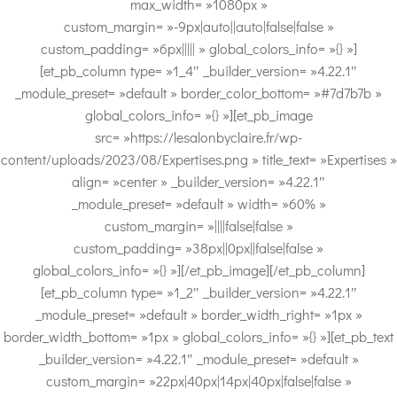
max_width= »1080px »
custom_margin= »-9px|auto||auto|false|false »
custom_padding= »6px||||| » global_colors_info= »{} »]
[et_pb_column type= »1_4″ _builder_version= »4.22.1″
_module_preset= »default » border_color_bottom= »#7d7b7b »
global_colors_info= »{} »][et_pb_image
src= »https://lesalonbyclaire.fr/wp-
content/uploads/2023/08/Expertises.png » title_text= »Expertises »
align= »center » _builder_version= »4.22.1″
_module_preset= »default » width= »60% »
custom_margin= »||||false|false »
custom_padding= »38px||0px||false|false »
global_colors_info= »{} »][/et_pb_image][/et_pb_column]
[et_pb_column type= »1_2″ _builder_version= »4.22.1″
_module_preset= »default » border_width_right= »1px »
border_width_bottom= »1px » global_colors_info= »{} »][et_pb_text
_builder_version= »4.22.1″ _module_preset= »default »
custom_margin= »22px|40px|14px|40px|false|false »