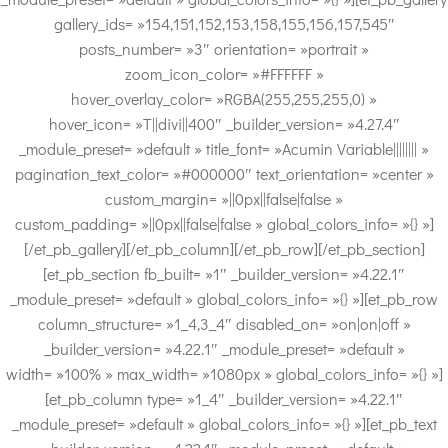
gallery_ids= »154,151,152,153,158,155,156,157,545″
posts_number= »3″ orientation= »portrait »
zoom_icon_color= »#FFFFFF »
hover_overlay_color= »RGBA(255,255,255,0) »
hover_icon= »T||divi||400″ _builder_version= »4.27.4″
_module_preset= »default » title_font= »Acumin Variable|||||||| »
pagination_text_color= »#000000″ text_orientation= »center »
custom_margin= »||0px||false|false »
custom_padding= »||0px||false|false » global_colors_info= »{} »]
[/et_pb_gallery][/et_pb_column][/et_pb_row][/et_pb_section]
[et_pb_section fb_built= »1″ _builder_version= »4.22.1″
_module_preset= »default » global_colors_info= »{} »][et_pb_row
column_structure= »1_4,3_4″ disabled_on= »on|on|off »
_builder_version= »4.22.1″ _module_preset= »default »
width= »100% » max_width= »1080px » global_colors_info= »{} »]
[et_pb_column type= »1_4″ _builder_version= »4.22.1″
_module_preset= »default » global_colors_info= »{} »][et_pb_text