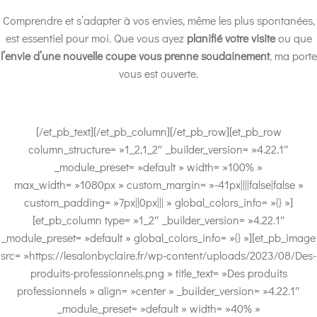
Comprendre et s’adapter à vos envies, même les plus spontanées,
est essentiel pour moi. Que vous ayez
planifié votre visite
ou que
l’envie d’une nouvelle coupe vous prenne soudainement
, ma porte
vous est ouverte.
[/et_pb_text][/et_pb_column][/et_pb_row][et_pb_row
column_structure= »1_2,1_2″ _builder_version= »4.22.1″
_module_preset= »default » width= »100% »
max_width= »1080px » custom_margin= »-41px||||false|false »
custom_padding= »7px||0px||| » global_colors_info= »{} »]
[et_pb_column type= »1_2″ _builder_version= »4.22.1″
_module_preset= »default » global_colors_info= »{} »][et_pb_image
src= »https://lesalonbyclaire.fr/wp-content/uploads/2023/08/Des-
produits-professionnels.png » title_text= »Des produits
professionnels » align= »center » _builder_version= »4.22.1″
_module_preset= »default » width= »40% »