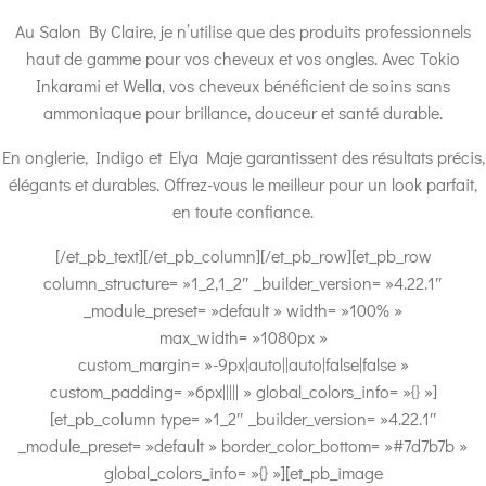
Au Salon By Claire, je n’utilise que des produits professionnels
haut de gamme pour vos cheveux et vos ongles. Avec Tokio
Inkarami et Wella, vos cheveux bénéficient de soins sans
ammoniaque pour brillance, douceur et santé durable.
En onglerie, Indigo et Elya Maje garantissent des résultats précis,
élégants et durables. Offrez-vous le meilleur pour un look parfait,
en toute confiance.
[/et_pb_text][/et_pb_column][/et_pb_row][et_pb_row
column_structure= »1_2,1_2″ _builder_version= »4.22.1″
_module_preset= »default » width= »100% »
max_width= »1080px »
custom_margin= »-9px|auto||auto|false|false »
custom_padding= »6px||||| » global_colors_info= »{} »]
[et_pb_column type= »1_2″ _builder_version= »4.22.1″
_module_preset= »default » border_color_bottom= »#7d7b7b »
global_colors_info= »{} »][et_pb_image