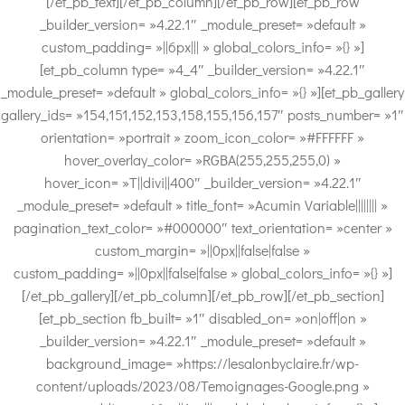
[/et_pb_text][/et_pb_column][/et_pb_row][et_pb_row
_builder_version= »4.22.1″ _module_preset= »default »
custom_padding= »||6px||| » global_colors_info= »{} »]
[et_pb_column type= »4_4″ _builder_version= »4.22.1″
_module_preset= »default » global_colors_info= »{} »][et_pb_gallery
gallery_ids= »154,151,152,153,158,155,156,157″ posts_number= »1″
orientation= »portrait » zoom_icon_color= »#FFFFFF »
hover_overlay_color= »RGBA(255,255,255,0) »
hover_icon= »T||divi||400″ _builder_version= »4.22.1″
_module_preset= »default » title_font= »Acumin Variable|||||||| »
pagination_text_color= »#000000″ text_orientation= »center »
custom_margin= »||0px||false|false »
custom_padding= »||0px||false|false » global_colors_info= »{} »]
[/et_pb_gallery][/et_pb_column][/et_pb_row][/et_pb_section]
[et_pb_section fb_built= »1″ disabled_on= »on|off|on »
_builder_version= »4.22.1″ _module_preset= »default »
background_image= »https://lesalonbyclaire.fr/wp-
content/uploads/2023/08/Temoignages-Google.png »