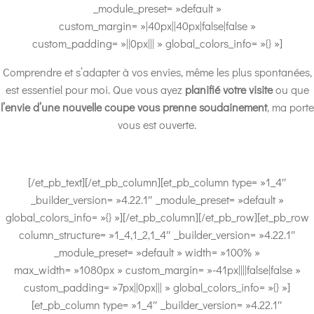
_module_preset= »default »
custom_margin= »|40px||40px|false|false »
custom_padding= »||0px||| » global_colors_info= »{} »]
Comprendre et s’adapter à vos envies, même les plus spontanées,
est essentiel pour moi. Que vous ayez
planifié votre visite
ou que
l’envie d’une nouvelle coupe vous prenne soudainement
, ma porte
vous est ouverte.
[/et_pb_text][/et_pb_column][et_pb_column type= »1_4″
_builder_version= »4.22.1″ _module_preset= »default »
global_colors_info= »{} »][/et_pb_column][/et_pb_row][et_pb_row
column_structure= »1_4,1_2,1_4″ _builder_version= »4.22.1″
_module_preset= »default » width= »100% »
max_width= »1080px » custom_margin= »-41px||||false|false »
custom_padding= »7px||0px||| » global_colors_info= »{} »]
[et_pb_column type= »1_4″ _builder_version= »4.22.1″