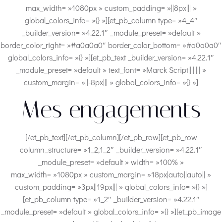
max_width= »1080px » custom_padding= »||8px||| »
global_colors_info= »{} »][et_pb_column type= »4_4″
_builder_version= »4.22.1″ _module_preset= »default »
border_color_right= »#a0a0a0″ border_color_bottom= »#a0a0a0″
global_colors_info= »{} »][et_pb_text _builder_version= »4.22.1″
_module_preset= »default » text_font= »Marck Script|||||||| »
custom_margin= »||-8px||| » global_colors_info= »{} »]
Mes engagements
[/et_pb_text][/et_pb_column][/et_pb_row][et_pb_row
column_structure= »1_2,1_2″ _builder_version= »4.22.1″
_module_preset= »default » width= »100% »
max_width= »1080px » custom_margin= »18px|auto||auto|| »
custom_padding= »3px||19px||| » global_colors_info= »{} »]
[et_pb_column type= »1_2″ _builder_version= »4.22.1″
_module_preset= »default » global_colors_info= »{} »][et_pb_image