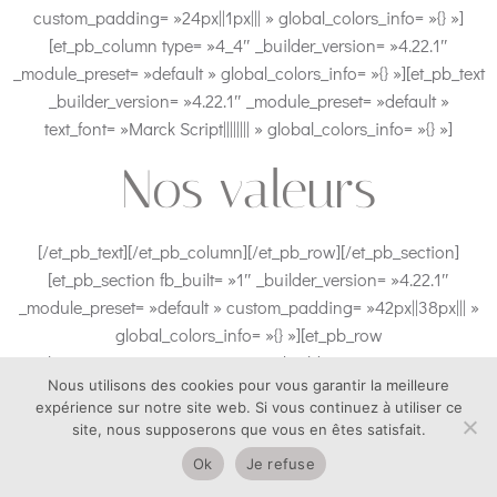
custom_padding= »24px||1px||| » global_colors_info= »{} »]
[et_pb_column type= »4_4″ _builder_version= »4.22.1″
_module_preset= »default » global_colors_info= »{} »][et_pb_text
_builder_version= »4.22.1″ _module_preset= »default »
text_font= »Marck Script|||||||| » global_colors_info= »{} »]
Nos valeurs
[/et_pb_text][/et_pb_column][/et_pb_row][/et_pb_section]
[et_pb_section fb_built= »1″ _builder_version= »4.22.1″
_module_preset= »default » custom_padding= »42px||38px||| »
global_colors_info= »{} »][et_pb_row
column_structure= »1_3,1_3,1_3″ _builder_version= »4.22.1″
Nous utilisons des cookies pour vous garantir la meilleure
_module_preset= »default » global_colors_info= »{} »]
expérience sur notre site web. Si vous continuez à utiliser ce
[et_pb_column type= »1_3″ _builder_version= »4.22.1″
site, nous supposerons que vous en êtes satisfait.
_module_preset= »default » global_colors_info= »{} »][et_pb_image
Ok
Je refuse
src= »https://lesalonbyclaire.fr/wp-