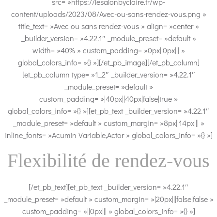
src= »https://lesalonbyclaire.fr/wp-
content/uploads/2023/08/Avec-ou-sans-rendez-vous.png »
title_text= »Avec ou sans rendez-vous » align= »center »
_builder_version= »4.22.1″ _module_preset= »default »
width= »40% » custom_padding= »0px||0px||| »
global_colors_info= »{} »][/et_pb_image][/et_pb_column]
[et_pb_column type= »1_2″ _builder_version= »4.22.1″
_module_preset= »default »
custom_padding= »|40px||40px|false|true »
global_colors_info= »{} »][et_pb_text _builder_version= »4.22.1″
_module_preset= »default » custom_margin= »8px||14px||| »
inline_fonts= »Acumin Variable,Actor » global_colors_info= »{} »]
Flexibilité de rendez-vous
[/et_pb_text][et_pb_text _builder_version= »4.22.1″
_module_preset= »default » custom_margin= »|20px|||false|false »
custom_padding= »||0px||| » global_colors_info= »{} »]