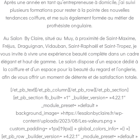
Après une année en tant qu’entrepreneuse à domicile, j’ai suivi
plusieurs formations pour rester à la pointe des nouvelles
tendances coiffure, et me suis également formée au métier de
prothésiste ongulaire.
Au Salon By Claire, situé au Muy, à proximité de Saint-Maxime,
Fréjus, Draguignan, Vidauban, Saint-Raphaël et Saint-Tropez, je
vous invite à vivre une expérience beauté complète dans un cadre
élégant et haut de gamme. Le salon dispose d’un espace dédié à
la coiffure et d’un espace pour la beauté du regard et l’onglerie,
afin de vous offrir un moment de détente et de satisfaction totale.
[/et_pb_text][/et_pb_column][/et_pb_row][/et_pb_section]
[et_pb_section fb_built= »1″ _builder_version= »4.22.1″
_module_preset= »default »
background_image= »https://lesalonbyclaire.fr/wp-
content/uploads/2023/08/Les-valeurs.png »
custom_padding= »1px||19px||| » global_colors_info= »{} »]
[et_pb_row _builder_version= »4.22.1″ _module_preset= »default »