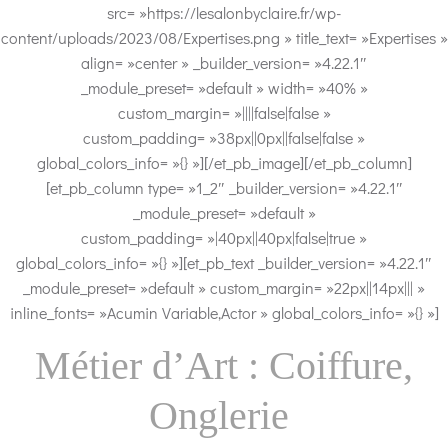
src= »https://lesalonbyclaire.fr/wp-
content/uploads/2023/08/Expertises.png » title_text= »Expertises »
align= »center » _builder_version= »4.22.1″
_module_preset= »default » width= »40% »
custom_margin= »||||false|false »
custom_padding= »38px||0px||false|false »
global_colors_info= »{} »][/et_pb_image][/et_pb_column]
[et_pb_column type= »1_2″ _builder_version= »4.22.1″
_module_preset= »default »
custom_padding= »|40px||40px|false|true »
global_colors_info= »{} »][et_pb_text _builder_version= »4.22.1″
_module_preset= »default » custom_margin= »22px||14px||| »
inline_fonts= »Acumin Variable,Actor » global_colors_info= »{} »]
Métier d’Art : Coiffure,
Onglerie