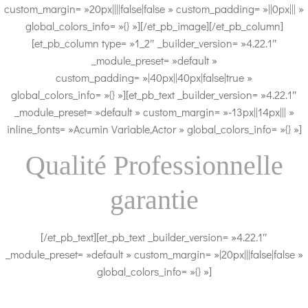
custom_margin= »20px||||false|false » custom_padding= »||0px||| »
global_colors_info= »{} »][/et_pb_image][/et_pb_column]
[et_pb_column type= »1_2″ _builder_version= »4.22.1″
_module_preset= »default »
custom_padding= »|40px||40px|false|true »
global_colors_info= »{} »][et_pb_text _builder_version= »4.22.1″
_module_preset= »default » custom_margin= »-13px||14px||| »
inline_fonts= »Acumin Variable,Actor » global_colors_info= »{} »]
Qualité Professionnelle
garantie
[/et_pb_text][et_pb_text _builder_version= »4.22.1″
_module_preset= »default » custom_margin= »|20px|||false|false »
global_colors_info= »{} »]