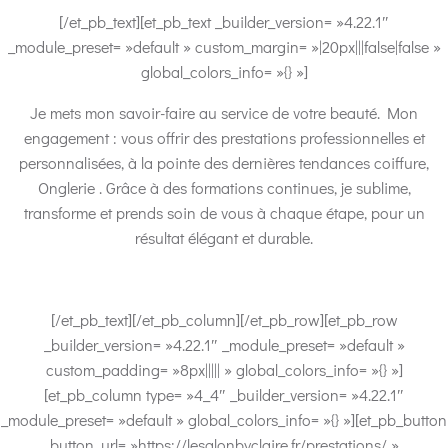
[/et_pb_text][et_pb_text _builder_version= »4.22.1″
_module_preset= »default » custom_margin= »|20px|||false|false »
global_colors_info= »{} »]
Je mets mon savoir-faire au service de votre beauté. Mon
engagement : vous offrir des prestations professionnelles et
personnalisées, à la pointe des dernières tendances coiffure,
Onglerie . Grâce à des formations continues, je sublime,
transforme et prends soin de vous à chaque étape, pour un
résultat élégant et durable.
[/et_pb_text][/et_pb_column][/et_pb_row][et_pb_row
_builder_version= »4.22.1″ _module_preset= »default »
custom_padding= »8px||||| » global_colors_info= »{} »]
[et_pb_column type= »4_4″ _builder_version= »4.22.1″
_module_preset= »default » global_colors_info= »{} »][et_pb_button
button_url= »https://lesalonbyclaire.fr/prestations/ »