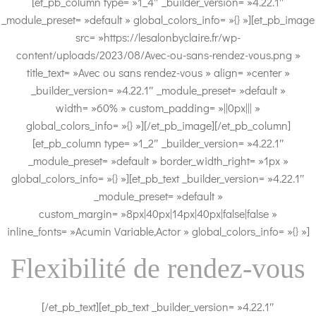
[et_pb_column type= »1_4″ _builder_version= »4.22.1″
_module_preset= »default » global_colors_info= »{} »][et_pb_image
src= »https://lesalonbyclaire.fr/wp-
content/uploads/2023/08/Avec-ou-sans-rendez-vous.png »
title_text= »Avec ou sans rendez-vous » align= »center »
_builder_version= »4.22.1″ _module_preset= »default »
width= »60% » custom_padding= »||0px||| »
global_colors_info= »{} »][/et_pb_image][/et_pb_column]
[et_pb_column type= »1_2″ _builder_version= »4.22.1″
_module_preset= »default » border_width_right= »1px »
global_colors_info= »{} »][et_pb_text _builder_version= »4.22.1″
_module_preset= »default »
custom_margin= »8px|40px|14px|40px|false|false »
inline_fonts= »Acumin Variable,Actor » global_colors_info= »{} »]
Flexibilité de rendez-vous
[/et_pb_text][et_pb_text _builder_version= »4.22.1″