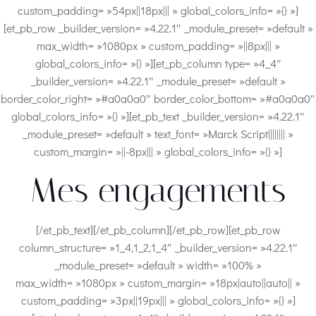
custom_padding= »54px||18px||| » global_colors_info= »{} »]
[et_pb_row _builder_version= »4.22.1″ _module_preset= »default »
max_width= »1080px » custom_padding= »||8px||| »
global_colors_info= »{} »][et_pb_column type= »4_4″
_builder_version= »4.22.1″ _module_preset= »default »
border_color_right= »#a0a0a0″ border_color_bottom= »#a0a0a0″
global_colors_info= »{} »][et_pb_text _builder_version= »4.22.1″
_module_preset= »default » text_font= »Marck Script|||||||| »
custom_margin= »||-8px||| » global_colors_info= »{} »]
Mes engagements
[/et_pb_text][/et_pb_column][/et_pb_row][et_pb_row
column_structure= »1_4,1_2,1_4″ _builder_version= »4.22.1″
_module_preset= »default » width= »100% »
max_width= »1080px » custom_margin= »18px|auto||auto|| »
custom_padding= »3px||19px||| » global_colors_info= »{} »]