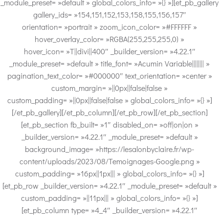
_module_preset= »default » global_colors_info= »{} »][et_pb_gallery
gallery_ids= »154,151,152,153,158,155,156,157″
orientation= »portrait » zoom_icon_color= »#FFFFFF »
hover_overlay_color= »RGBA(255,255,255,0) »
hover_icon= »T||divi||400″ _builder_version= »4.22.1″
_module_preset= »default » title_font= »Acumin Variable|||||||| »
pagination_text_color= »#000000″ text_orientation= »center »
custom_margin= »||0px||false|false »
custom_padding= »||0px||false|false » global_colors_info= »{} »]
[/et_pb_gallery][/et_pb_column][/et_pb_row][/et_pb_section]
[et_pb_section fb_built= »1″ disabled_on= »off|on|on »
_builder_version= »4.22.1″ _module_preset= »default »
background_image= »https://lesalonbyclaire.fr/wp-
content/uploads/2023/08/Temoignages-Google.png »
custom_padding= »16px||1px||| » global_colors_info= »{} »]
[et_pb_row _builder_version= »4.22.1″ _module_preset= »default »
custom_padding= »||11px||| » global_colors_info= »{} »]
[et_pb_column type= »4_4″ _builder_version= »4.22.1″