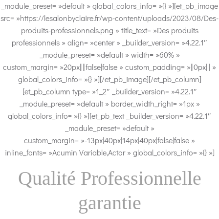
_module_preset= »default » global_colors_info= »{} »][et_pb_image
src= »https://lesalonbyclaire.fr/wp-content/uploads/2023/08/Des-
produits-professionnels.png » title_text= »Des produits
professionnels » align= »center » _builder_version= »4.22.1″
_module_preset= »default » width= »60% »
custom_margin= »20px||||false|false » custom_padding= »||0px||| »
global_colors_info= »{} »][/et_pb_image][/et_pb_column]
[et_pb_column type= »1_2″ _builder_version= »4.22.1″
_module_preset= »default » border_width_right= »1px »
global_colors_info= »{} »][et_pb_text _builder_version= »4.22.1″
_module_preset= »default »
custom_margin= »-13px|40px|14px|40px|false|false »
inline_fonts= »Acumin Variable,Actor » global_colors_info= »{} »]
Qualité Professionnelle
garantie