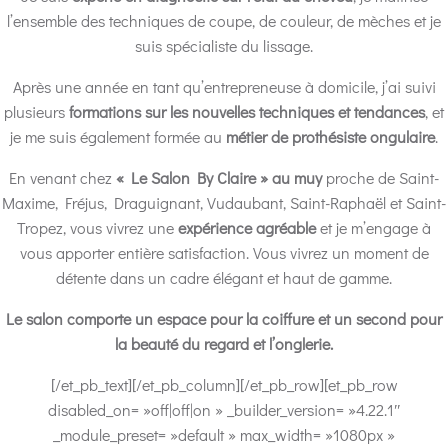
l’ensemble des techniques de coupe, de couleur, de mèches et je
suis spécialiste du lissage.
Après une année en tant qu’entrepreneuse à domicile, j’ai suivi
plusieurs
formations sur les nouvelles techniques et tendances
, et
je me suis également formée au
métier de prothésiste ongulaire
.
En venant chez
« Le Salon By Claire » au muy
proche de Saint-
Maxime, Fréjus, Draguignant, Vudaubant, Saint-Raphaël et Saint-
Tropez, vous vivrez une
expérience agréable
et je m’engage à
vous apporter entière satisfaction. Vous vivrez un moment de
détente dans un cadre élégant et haut de gamme.
Le salon comporte un espace pour la coiffure et un second pour
la beauté du regard et l’onglerie.
[/et_pb_text][/et_pb_column][/et_pb_row][et_pb_row
disabled_on= »off|off|on » _builder_version= »4.22.1″
_module_preset= »default » max_width= »1080px »