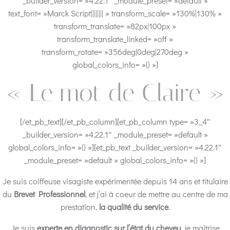
_builder_version= »4.22.1″ _module_preset= »default »
text_font= »Marck Script|||||||| » transform_scale= »130%|130% »
transform_translate= »82px|100px »
transform_translate_linked= »off »
transform_rotate= »356deg|0deg|270deg »
global_colors_info= »{} »]
« Le mot de Claire »
[/et_pb_text][/et_pb_column][et_pb_column type= »3_4″
_builder_version= »4.22.1″ _module_preset= »default »
global_colors_info= »{} »][et_pb_text _builder_version= »4.22.1″
_module_preset= »default » global_colors_info= »{} »]
Je suis coiffeuse visagiste expérimentée depuis 14 ans et titulaire
du
Brevet Professionnel
, et j’ai à coeur de mettre au centre de ma
prestation,
la qualité du service
.
Je suis
experte en diagnostic sur l’état du cheveu
, je maîtrise